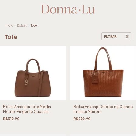
Início
.
Bolsas
.
Tote
Tote
FILTRAR
Bolsa Anacapri Tote Média
Bolsa Anacapri Shopping Grande
Floater Pingente Cápsula
Lininear Marrom
Marrom
R$319,90
R$299,90