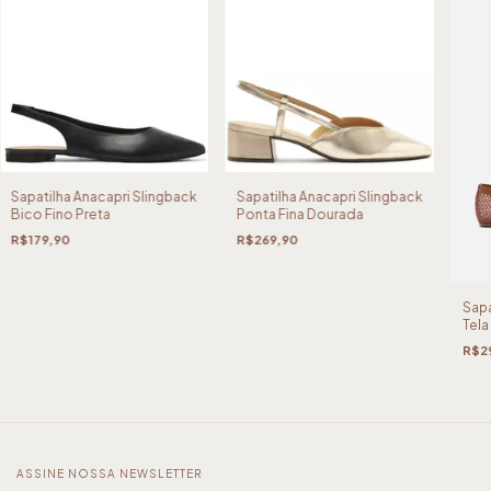
Sapatilha Anacapri Slingback
Sapatilha Anacapri Slingback
Bico Fino Preta
Ponta Fina Dourada
R$179,90
R$269,90
Sapa
Tela
R$2
ASSINE NOSSA NEWSLETTER