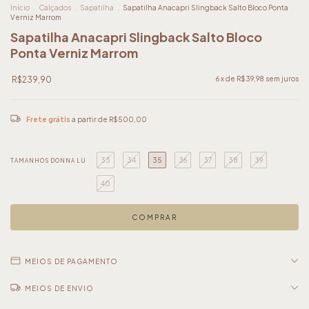
Início
.
Calçados
.
Sapatilha
.
Sapatilha Anacapri Slingback Salto Bloco Ponta
Verniz Marrom
Sapatilha Anacapri Slingback Salto Bloco
Ponta Verniz Marrom
R$239,90
6
x de
R$39,98
sem juros
Frete grátis
a partir de
R$500,00
33
34
35
36
37
38
39
TAMANHOS DONNA LU
40
MEIOS DE PAGAMENTO
MEIOS DE ENVIO