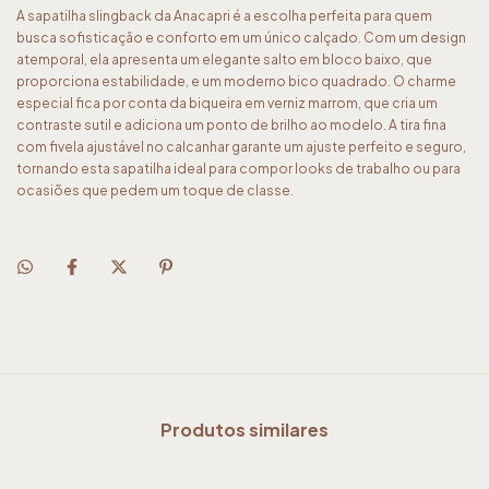
A sapatilha slingback da Anacapri é a escolha perfeita para quem
busca sofisticação e conforto em um único calçado. Com um design
atemporal, ela apresenta um elegante salto em bloco baixo, que
proporciona estabilidade, e um moderno bico quadrado. O charme
especial fica por conta da biqueira em verniz marrom, que cria um
contraste sutil e adiciona um ponto de brilho ao modelo. A tira fina
com fivela ajustável no calcanhar garante um ajuste perfeito e seguro,
tornando esta sapatilha ideal para compor looks de trabalho ou para
ocasiões que pedem um toque de classe.
Produtos similares